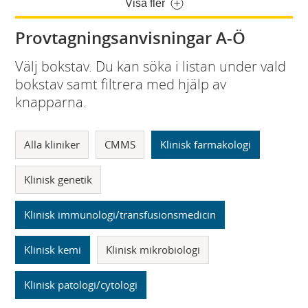
Visa fler
Provtagningsanvisningar A-Ö
Välj bokstav. Du kan söka i listan under vald
bokstav samt filtrera med hjälp av
knapparna.
Alla kliniker
CMMS
Klinisk farmakologi
Klinisk genetik
Klinisk immunologi/transfusionsmedicin
Klinisk kemi
Klinisk mikrobiologi
Klinisk patologi/cytologi