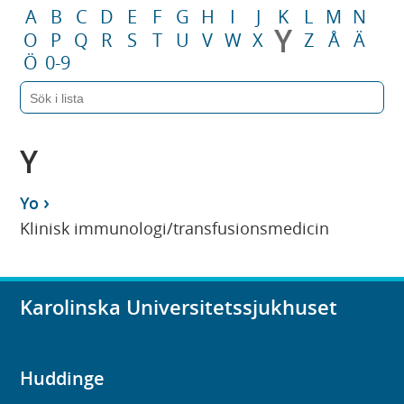
A
B
C
D
E
F
G
H
I
J
K
L
M
N
Y
O
P
Q
R
S
T
U
V
W
X
Z
Å
Ä
Ö
0-9
Y
Yo
Klinisk immunologi/transfusionsmedicin
Karolinska Universitetssjukhuset
Huddinge