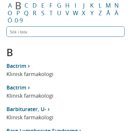
B
A
C
D
E
F
G
H
I
J
K
L
M
N
O
P
Q
R
S
T
U
V
W
X
Y
Z
Å
Ä
Ö
0-9
B
Bactrim
Klinisk farmakologi
Bactrim
Klinisk farmakologi
Barbiturater, U-
Klinisk farmakologi
Bare Lymphocyte Syndrome