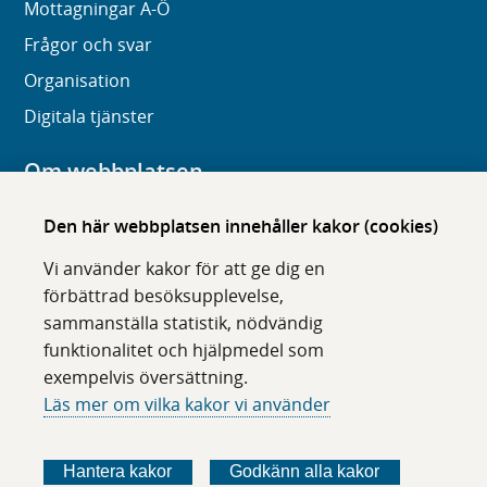
Mottagningar A-Ö
Frågor och svar
Organisation
Digitala tjänster
Om webbplatsen
Om karolinska.se
Den här webbplatsen innehåller kakor (cookies)
Navigation och hittbarhet
Vi använder kakor för att ge dig en
Tillgänglighet
förbättrad besöksupplevelse,
sammanställa statistik, nödvändig
Om cookies
funktionalitet och hjälpmedel som
exempelvis översättning.
Följ oss i sociala medier
Läs mer om vilka kakor vi använder
F
F
F
F
ö
ö
ö
ö
Hantera kakor
Godkänn alla kakor
l
l
l
l