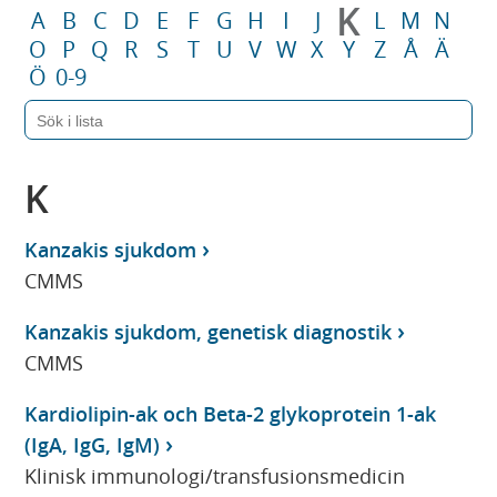
K
A
B
C
D
E
F
G
H
I
J
L
M
N
O
P
Q
R
S
T
U
V
W
X
Y
Z
Å
Ä
Ö
0-9
K
Kanzakis sjukdom
CMMS
Kanzakis sjukdom, genetisk diagnostik
CMMS
Kardiolipin-ak och Beta-2 glykoprotein 1-ak
(IgA, IgG, IgM)
Klinisk immunologi/transfusionsmedicin