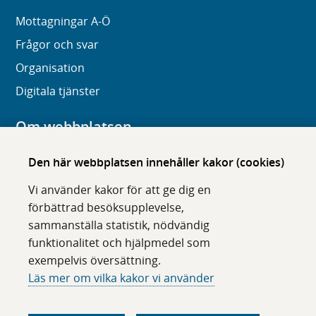
Mottagningar A-Ö
Frågor och svar
Organisation
Digitala tjänster
Om webbplatsen
Om karolinska.se
Den här webbplatsen innehåller kakor (cookies)
Navigation och hittbarhet
Vi använder kakor för att ge dig en
Tillgänglighet
förbättrad besöksupplevelse,
sammanställa statistik, nödvändig
Om cookies
funktionalitet och hjälpmedel som
exempelvis översättning.
Följ oss i sociala medier
Läs mer om vilka kakor vi använder
F
F
F
F
ö
ö
ö
ö