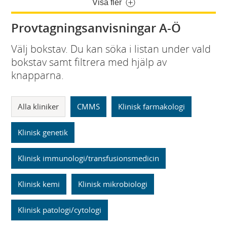
Visa fler
Provtagningsanvisningar A-Ö
Välj bokstav. Du kan söka i listan under vald
bokstav samt filtrera med hjälp av
knapparna.
Alla kliniker
CMMS
Klinisk farmakologi
Klinisk genetik
Klinisk immunologi/transfusionsmedicin
Klinisk kemi
Klinisk mikrobiologi
Klinisk patologi/cytologi