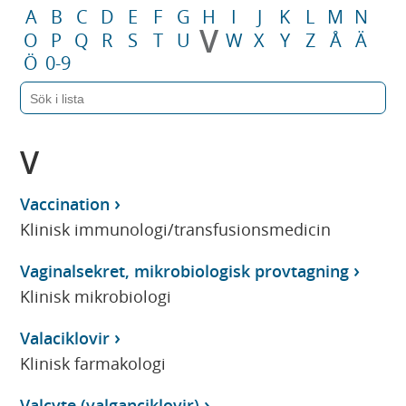
A
B
C
D
E
F
G
H
I
J
K
L
M
N
V
O
P
Q
R
S
T
U
W
X
Y
Z
Å
Ä
Ö
0-9
V
Vaccination
Klinisk immunologi/transfusionsmedicin
Vaginalsekret, mikrobiologisk provtagning
Klinisk mikrobiologi
Valaciklovir
Klinisk farmakologi
Valcyte (valganciklovir)