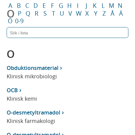
A
B
C
D
E
F
G
H
I
J
K
L
M
N
O
P
Q
R
S
T
U
V
W
X
Y
Z
Å
Ä
Ö
0-9
O
Obduktionsmaterial
Klinisk mikrobiologi
OCB
Klinisk kemi
O-desmetyltramadol
Klinisk farmakologi
O-desmetyltramadol