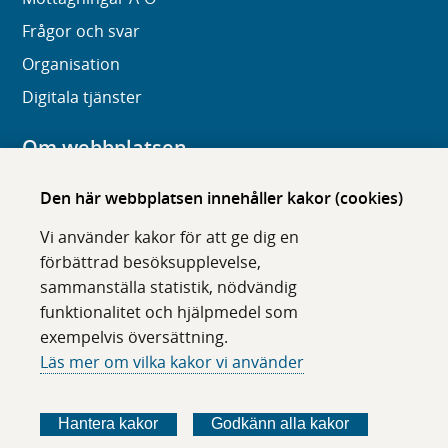
Frågor och svar
Organisation
Digitala tjänster
Om webbplatsen
Om karolinska.se
Den här webbplatsen innehåller kakor (cookies)
Navigation och hittbarhet
Vi använder kakor för att ge dig en
Tillgänglighet
förbättrad besöksupplevelse,
sammanställa statistik, nödvändig
Om cookies
funktionalitet och hjälpmedel som
exempelvis översättning.
Följ oss i sociala medier
Läs mer om vilka kakor vi använder
F
F
F
F
ö
ö
ö
ö
Hantera kakor
Godkänn alla kakor
l
l
l
l