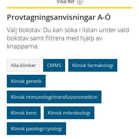
Visa fler
Provtagningsanvisningar A-Ö
Välj bokstav. Du kan söka i listan under vald
bokstav samt filtrera med hjälp av
knapparna.
Alla kliniker
CMMS
Klinisk farmakologi
Klinisk genetik
Klinisk immunologi/transfusionsmedicin
Klinisk kemi
Klinisk mikrobiologi
Klinisk patologi/cytologi