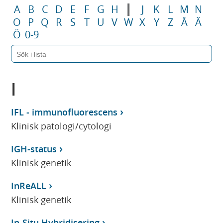
I
A
B
C
D
E
F
G
H
J
K
L
M
N
O
P
Q
R
S
T
U
V
W
X
Y
Z
Å
Ä
Ö
0-9
I
IFL - immunofluorescens
Klinisk patologi/cytologi
IGH-status
Klinisk genetik
InReALL
Klinisk genetik
In-Situ Hybridisering