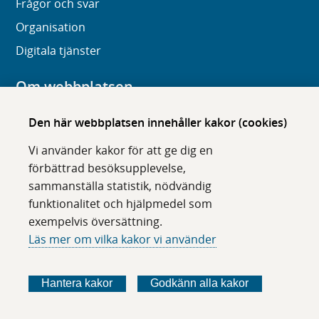
Frågor och svar
Organisation
Digitala tjänster
Om webbplatsen
Om karolinska.se
Den här webbplatsen innehåller kakor (cookies)
Navigation och hittbarhet
Vi använder kakor för att ge dig en
Tillgänglighet
förbättrad besöksupplevelse,
sammanställa statistik, nödvändig
Om cookies
funktionalitet och hjälpmedel som
exempelvis översättning.
Följ oss i sociala medier
Läs mer om vilka kakor vi använder
F
F
F
F
ö
ö
ö
ö
Hantera kakor
Godkänn alla kakor
l
l
l
l
j
j
j
j