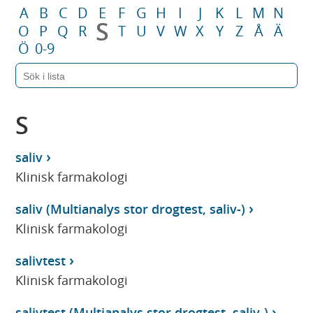
A
B
C
D
E
F
G
H
I
J
K
L
M
N
S
O
P
Q
R
T
U
V
W
X
Y
Z
Å
Ä
Ö
0-9
S
saliv
Klinisk farmakologi
saliv (Multianalys stor drogtest, saliv-)
Klinisk farmakologi
salivtest
Klinisk farmakologi
salivtest (Multianalys stor drogtest, saliv-)