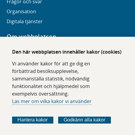
Frågor och svar
Organisation
Digitala tjänster
Om webbplatsen
Om karolinska.se
Den här webbplatsen innehåller kakor (cookies)
Navigation och hittbarhet
Vi använder kakor för att ge dig en
Tillgänglighet
förbättrad besöksupplevelse,
sammanställa statistik, nödvändig
Om cookies
funktionalitet och hjälpmedel som
exempelvis översättning.
Följ oss i sociala medier
Läs mer om vilka kakor vi använder
F
F
F
F
ö
ö
ö
ö
Hantera kakor
Godkänn alla kakor
l
l
l
l
j
j
j
j