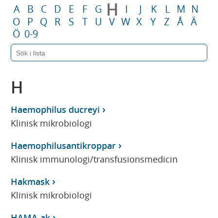
H
A
B
C
D
E
F
G
I
J
K
L
M
N
O
P
Q
R
S
T
U
V
W
X
Y
Z
Å
Ä
Ö
0-9
H
Haemophilus ducreyi
Klinisk mikrobiologi
Haemophilusantikroppar
Klinisk immunologi/transfusionsmedicin
Hakmask
Klinisk mikrobiologi
HAMA-ak