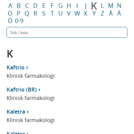
K
A
B
C
D
E
F
G
H
I
J
L
M
N
O
P
Q
R
S
T
U
V
W
X
Y
Z
Å
Ä
Ö
0-9
K
Kaftrio
Klinisk farmakologi
Kaftrio (BR)
Klinisk farmakologi
Kaletra
Klinisk farmakologi
Kaletra