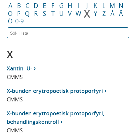
A
B
C
D
E
F
G
H
I
J
K
L
M
N
X
O
P
Q
R
S
T
U
V
W
Y
Z
Å
Ä
Ö
0-9
X
Xantin, U-
CMMS
X-bunden erytropoetisk protoporfyri
CMMS
X-bunden erytropoetisk protoporfyri,
behandlingskontroll
CMMS