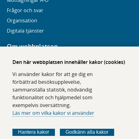
Mottagningar A-Ö
Frågor och svar
Organisation
Digitala tjänster
Om webbplatsen
Om karolinska.se
Den här webbplatsen innehåller kakor (cookies)
Navigation och hittbarhet
Vi använder kakor för att ge dig en
Tillgänglighet
förbättrad besöksupplevelse,
sammanställa statistik, nödvändig
Om cookies
funktionalitet och hjälpmedel som
exempelvis översättning.
Följ oss i sociala medier
Läs mer om vilka kakor vi använder
F
F
F
F
ö
ö
ö
ö
Hantera kakor
Godkänn alla kakor
l
l
l
l