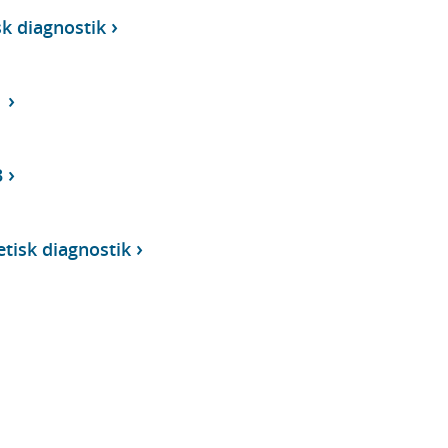
k diagnostik
1
3
tisk diagnostik