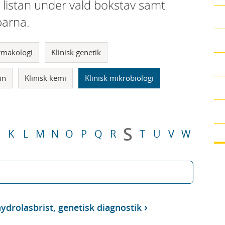
i listan under vald bokstav samt
parna.
armakologi
Klinisk genetik
in
Klinisk kemi
Klinisk mikrobiologi
S
K
L
M
N
O
P
Q
R
T
U
V
W
drolasbrist, genetisk diagnostik