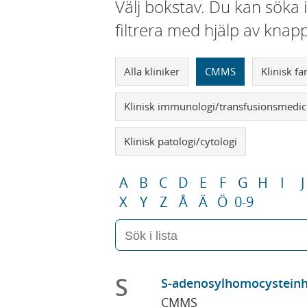
Välj bokstav. Du kan söka 
filtrera med hjälp av knap
Alla kliniker
CMMS
Klinisk f
Klinisk immunologi/transfusionsmedic
Klinisk patologi/cytologi
A
B
C
D
E
F
G
H
I
J
X
Y
Z
Å
Ä
Ö
0-9
S
S-adenosylhomocysteinhy
CMMS