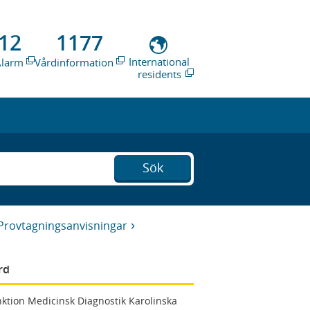
12
1177
International
Alarm
Vårdinformation
residents
Sök
Provtagningsanvisningar
rd
ktion Medicinsk Diagnostik Karolinska