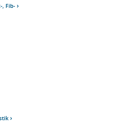
-, Fib-
stik