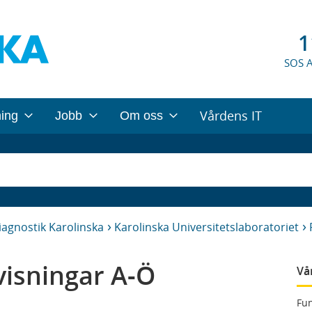
1
SOS 
Vårdens IT
ning
Jobb
Om oss
iagnostik Karolinska
Karolinska Universitetslaboratoriet
isningar A-Ö
Vå
Fun