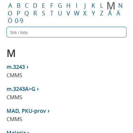
M
A
B
C
D
E
F
G
H
I
J
K
L
N
O
P
Q
R
S
T
U
V
W
X
Y
Z
Å
Ä
Ö
0-9
M
m.3243
CMMS
m.3243A>G
CMMS
MAD, PKU-prov
CMMS
Malaria