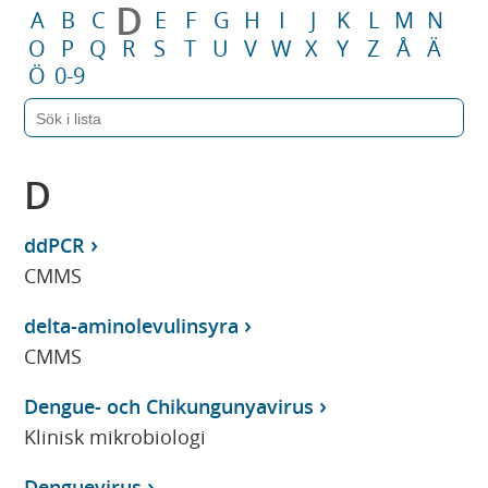
D
A
B
C
E
F
G
H
I
J
K
L
M
N
O
P
Q
R
S
T
U
V
W
X
Y
Z
Å
Ä
Ö
0-9
D
ddPCR
CMMS
delta-aminolevulinsyra
CMMS
Dengue- och Chikungunyavirus
Klinisk mikrobiologi
Denguevirus