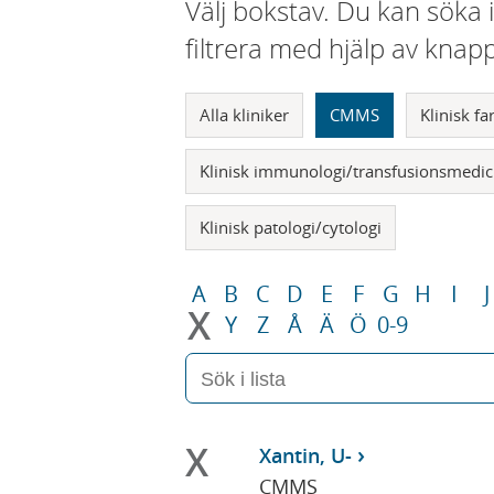
Välj bokstav. Du kan söka 
filtrera med hjälp av knap
Alla kliniker
CMMS
Klinisk f
Klinisk immunologi/transfusionsmedic
Klinisk patologi/cytologi
A
B
C
D
E
F
G
H
I
J
X
Y
Z
Å
Ä
Ö
0-9
X
Xantin, U-
CMMS