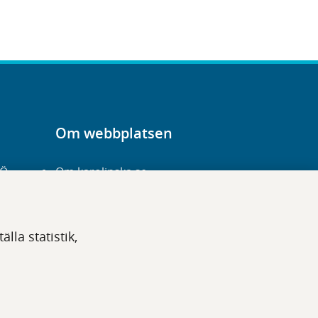
Om webbplatsen
-Ö
Om karolinska.se
Navigation och
hittbarhet
lla statistik,
Tillgänglighet
Om cookies