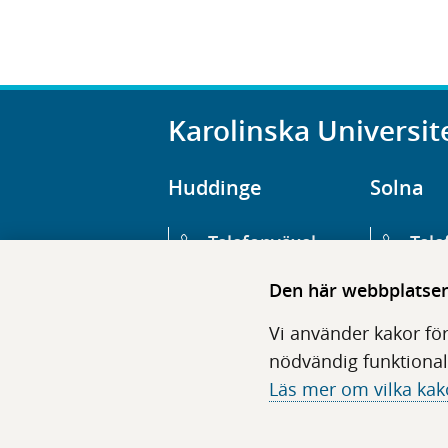
Karolinska Universit
Huddinge
Solna
Telefonväxel
Tele
08-123 800 00
08-1
Den här webbplatsen 
Huvudentré
Huv
Vi använder kakor för
Hälsovägen 13
Euge
nödvändig funktional
Läs mer om vilka kak