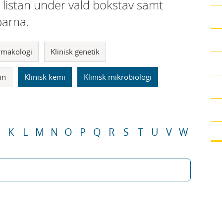
i listan under vald bokstav samt
parna.
armakologi
Klinisk genetik
in
Klinisk kemi
Klinisk mikrobiologi
K
L
M
N
O
P
Q
R
S
T
U
V
W