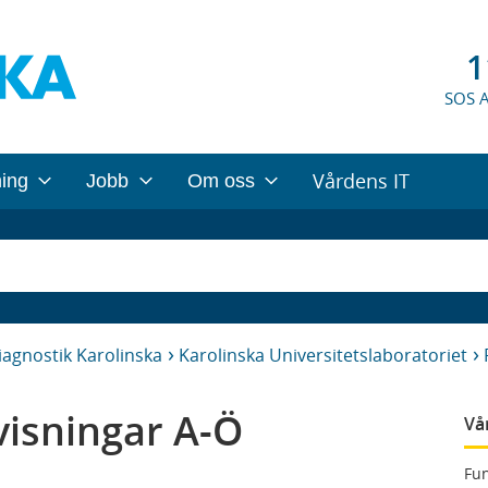
1
SOS 
Vårdens IT
ning
Jobb
Om oss
iagnostik Karolinska
Karolinska Universitetslaboratoriet
isningar A-Ö
Vå
Fun