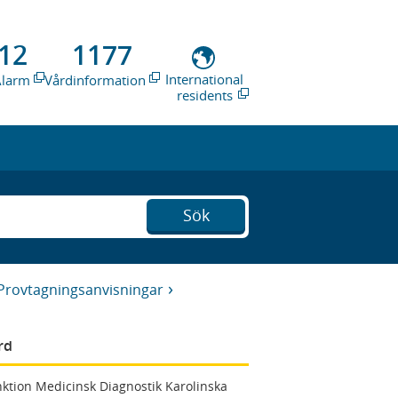
12
1177
International
Alarm
Vårdinformation
residents
Sök
Provtagningsanvisningar
rd
ktion Medicinsk Diagnostik Karolinska