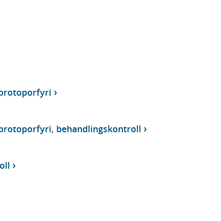
protoporfyri
protoporfyri, behandlingskontroll
oll