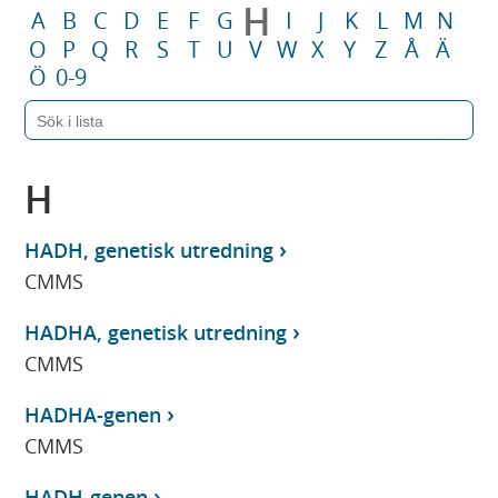
H
A
B
C
D
E
F
G
I
J
K
L
M
N
O
P
Q
R
S
T
U
V
W
X
Y
Z
Å
Ä
Ö
0-9
H
HADH, genetisk utredning
CMMS
HADHA, genetisk utredning
CMMS
HADHA-genen
CMMS
HADH-genen