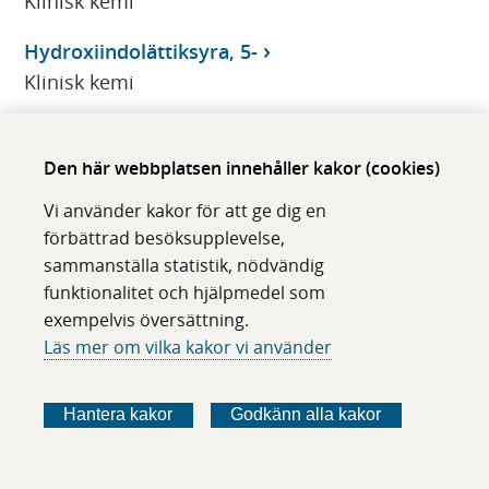
Klinisk kemi
Hydroxiindolättiksyra, 5-
Klinisk kemi
Hydroxikolestenon, 7-alfa-
Klinisk kemi
Den här webbplatsen innehåller kakor (cookies)
Vi använder kakor för att ge dig en
Hydroxiprogesteron, 17-alfa-, S-
förbättrad besöksupplevelse,
Klinisk kemi
sammanställa statistik, nödvändig
funktionalitet och hjälpmedel som
hydroxismörsyra
exempelvis översättning.
CMMS
Läs mer om vilka kakor vi använder
hydroxymetylbilansyntas, Erc-
CMMS
Hantera kakor
Godkänn alla kakor
hydroxysmörsyra
CMMS