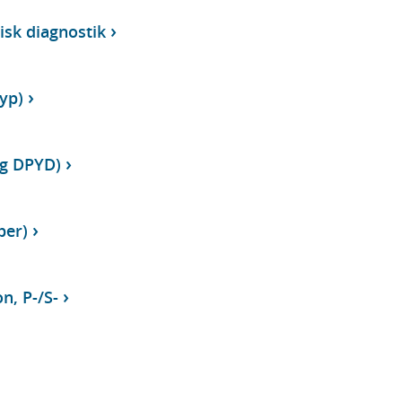
isk diagnostik
yp)
ng DPYD)
per)
n, P-/S-