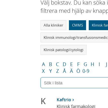
Välj bokstav. Du kan söka 
filtrera med hjälp av knap
Alla kliniker
CMMS
Klinisk f
Klinisk immunologi/transfusionsmedic
Klinisk patologi/cytologi
A
B
C
D
E
F
G
H
I
J
X
Y
Z
Å
Ä
Ö
0-9
K
Kaftrio
Klinisk farmakologi