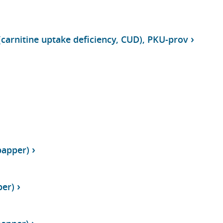
(carnitine uptake deficiency, CUD), PKU-prov
papper)
per)