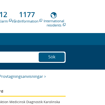
12
1177
International
Alarm
Vårdinformation
residents
Sök
Provtagningsanvisningar
rd
ktion Medicinsk Diagnostik Karolinska