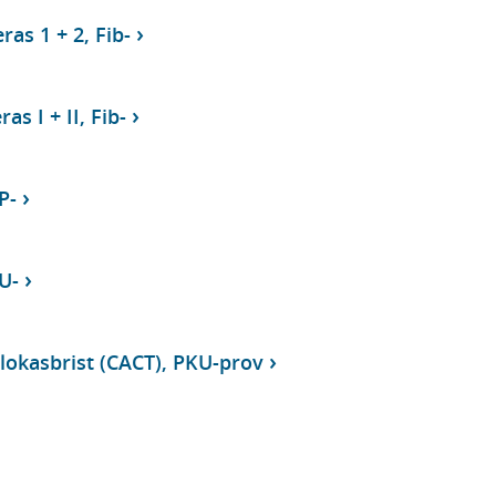
ras 1 + 2, Fib-
as I + II, Fib-
P-
 U-
slokasbrist (CACT), PKU-prov