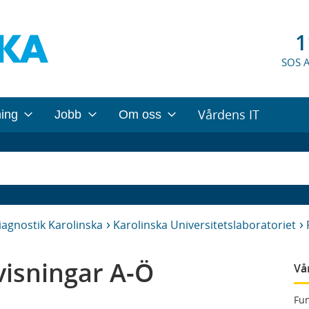
1
SOS 
Vårdens IT
ning
Jobb
Om oss
iagnostik Karolinska
Karolinska Universitetslaboratoriet
isningar A-Ö
Vå
Fun