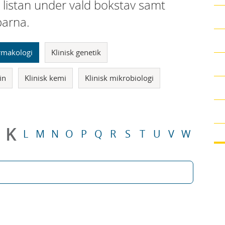
i listan under vald bokstav samt
parna.
armakologi
Klinisk genetik
in
Klinisk kemi
Klinisk mikrobiologi
K
L
M
N
O
P
Q
R
S
T
U
V
W