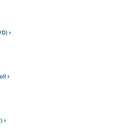
YD)
oll
)