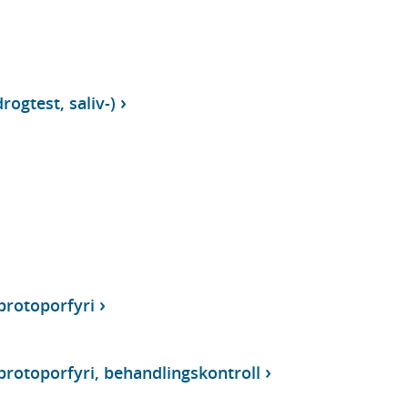
rogtest, saliv-)
protoporfyri
protoporfyri, behandlingskontroll