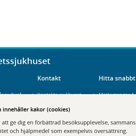
etssjukhuset
Kontakt
Hitta snabbt
fonväxel
Kontakta sjukhuset
Mottagningar A
23 700 00
Hitta hit
Frågor och svar
innehåller kakor (cookies)
För vårdgivare
Organisation
udentré
 att ge dig en förbättrad besöksupplevelse, sammanstä
niavägen 3
Press
Digitala tjänster
itet och hjälpmedel som exempelvis översättning.