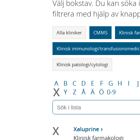
Välj bokstav. Du kan söka 
filtrera med hjälp av knap
Alla kliniker
CMMS
Klinisk f
Klinisk immunologi/transfusionsmedic
Klinisk patologi/cytologi
A
B
C
D
E
F
G
H
I
J
X
Y
Z
Å
Ä
Ö
0-9
X
Xaluprine
Klinisk farmakologi