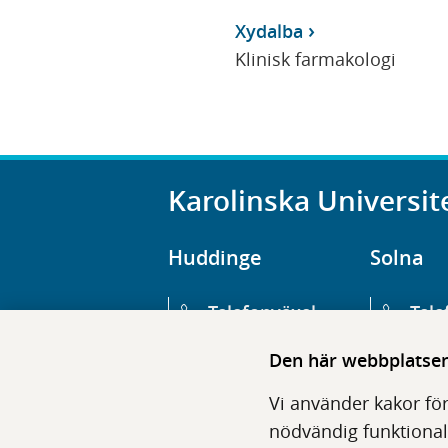
Xydalba
Klinisk farmakologi
Karolinska Universit
Huddinge
Solna
Telefonväxel
Tele
08-123 800 00
08-1
Den här webbplatsen 
Huvudentré
Huv
Vi använder kakor för
Hälsovägen 13
Euge
nödvändig funktional