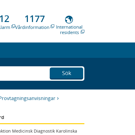
12
1177
International
Alarm
Vårdinformation
residents
Sök
Provtagningsanvisningar
rd
ktion Medicinsk Diagnostik Karolinska