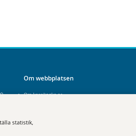
Om webbplatsen
-Ö
Om karolinska.se
Navigation och
hittbarhet
lla statistik,
Tillgänglighet