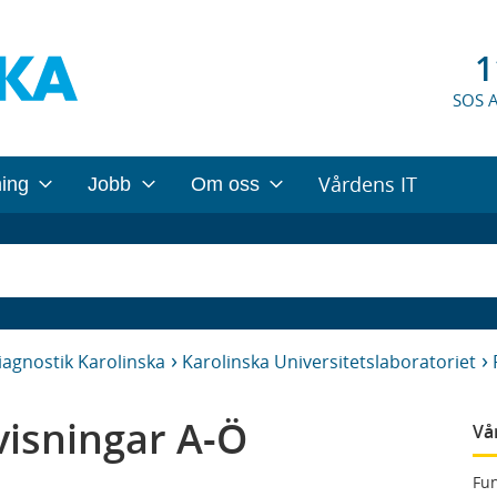
1
SOS 
Vårdens IT
ning
Jobb
Om oss
iagnostik Karolinska
Karolinska Universitetslaboratoriet
isningar A-Ö
Vå
Fun