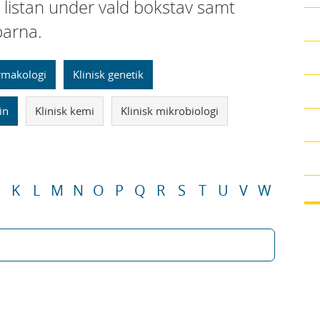
i listan under vald bokstav samt
parna.
armakologi
Klinisk genetik
in
Klinisk kemi
Klinisk mikrobiologi
K
L
M
N
O
P
Q
R
S
T
U
V
W