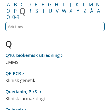
A
B
C
D
E
F
G
H
I
J
K
L
M
N
Q
O
P
R
S
T
U
V
W
X
Y
Z
Å
Ä
Ö
0-9
Q
Q10, biokemisk utredning
CMMS
QF-PCR
Klinisk genetik
Quetiapin, P-/S-
Klinisk farmakologi
Quinsair