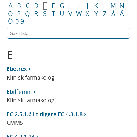
E
A
B
C
D
F
G
H
I
J
K
L
M
N
O
P
Q
R
S
T
U
V
W
X
Y
Z
Å
Ä
Ö
0-9
E
Ebetrex
Klinisk farmakologi
Ebilfumin
Klinisk farmakologi
EC 2.5.1.61 tidigare EC 4.3.1.8
CMMS
EC 4.2.1.24