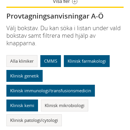
Visa fler
Provtagningsanvisningar A-Ö
Välj bokstav. Du kan söka i listan under vald
bokstav samt filtrera med hjälp av
knapparna.
Alla kliniker
CMMS
Klinisk farmakologi
Klinisk genetik
Klinisk immunologi/transfusionsmedicin
Klinisk kemi
Klinisk mikrobiologi
Klinisk patologi/cytologi