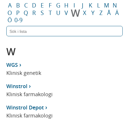
A
B
C
D
E
F
G
H
I
J
K
L
M
N
W
O
P
Q
R
S
T
U
V
X
Y
Z
Å
Ä
Ö
0-9
W
WGS
Klinisk genetik
Winstrol
Klinisk farmakologi
Winstrol Depot
Klinisk farmakologi