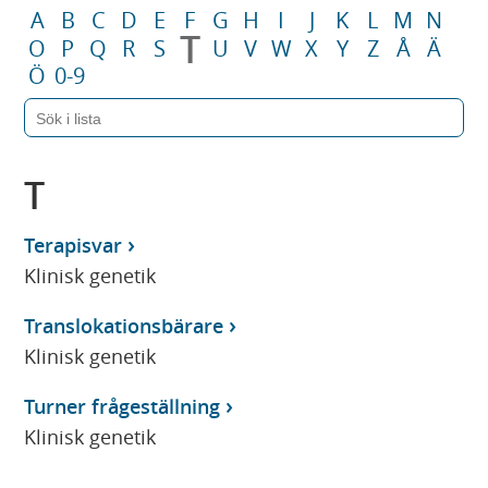
A
B
C
D
E
F
G
H
I
J
K
L
M
N
T
O
P
Q
R
S
U
V
W
X
Y
Z
Å
Ä
Ö
0-9
T
Terapisvar
Klinisk genetik
Translokationsbärare
Klinisk genetik
Turner frågeställning
Klinisk genetik