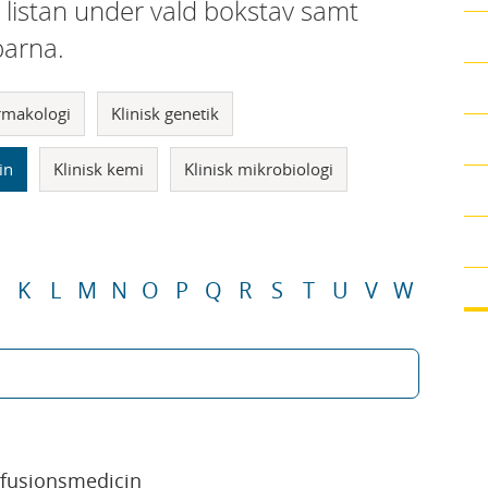
i listan under vald bokstav samt
parna.
armakologi
Klinisk genetik
in
Klinisk kemi
Klinisk mikrobiologi
K
L
M
N
O
P
Q
R
S
T
U
V
W
sfusionsmedicin