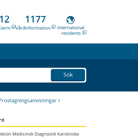
12
1177
International
Alarm
Vårdinformation
residents
Sök
Provtagningsanvisningar
rd
ktion Medicinsk Diagnostik Karolinska