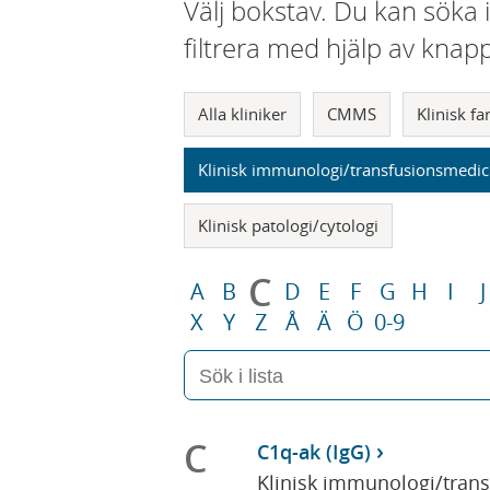
Välj bokstav. Du kan söka 
filtrera med hjälp av knap
Alla kliniker
CMMS
Klinisk f
Klinisk immunologi/transfusionsmedic
Klinisk patologi/cytologi
C
A
B
D
E
F
G
H
I
J
X
Y
Z
Å
Ä
Ö
0-9
C
C1q-ak (IgG)
Klinisk immunologi/tran