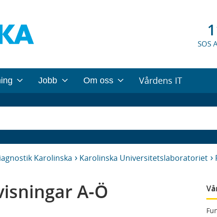
1
SOS 
Vårdens IT
ning
Jobb
Om oss
iagnostik Karolinska
Karolinska Universitetslaboratoriet
isningar A-Ö
Vå
Fun