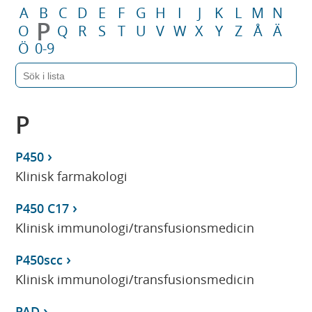
A
B
C
D
E
F
G
H
I
J
K
L
M
N
P
O
Q
R
S
T
U
V
W
X
Y
Z
Å
Ä
Ö
0-9
P
P450
Klinisk farmakologi
P450 C17
Klinisk immunologi/transfusionsmedicin
P450scc
Klinisk immunologi/transfusionsmedicin
PAD