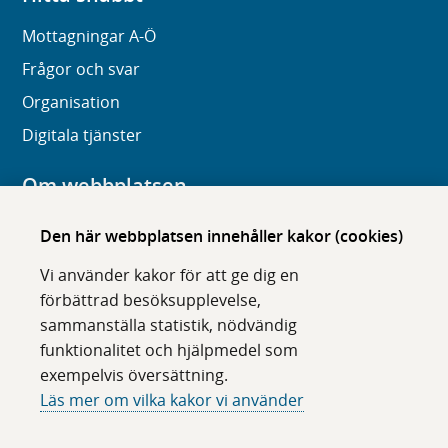
Mottagningar A-Ö
Frågor och svar
Organisation
Digitala tjänster
Om webbplatsen
Om karolinska.se
Den här webbplatsen innehåller kakor (cookies)
Navigation och hittbarhet
Vi använder kakor för att ge dig en
Tillgänglighet
förbättrad besöksupplevelse,
sammanställa statistik, nödvändig
Om cookies
funktionalitet och hjälpmedel som
exempelvis översättning.
Följ oss i sociala medier
Läs mer om vilka kakor vi använder
F
F
F
F
ö
ö
ö
ö