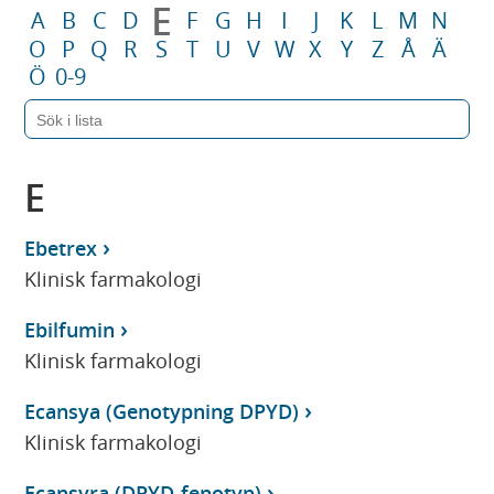
E
A
B
C
D
F
G
H
I
J
K
L
M
N
O
P
Q
R
S
T
U
V
W
X
Y
Z
Å
Ä
Ö
0-9
E
Ebetrex
Klinisk farmakologi
Ebilfumin
Klinisk farmakologi
Ecansya (Genotypning DPYD)
Klinisk farmakologi
Ecansyra (DPYD-fenotyp)