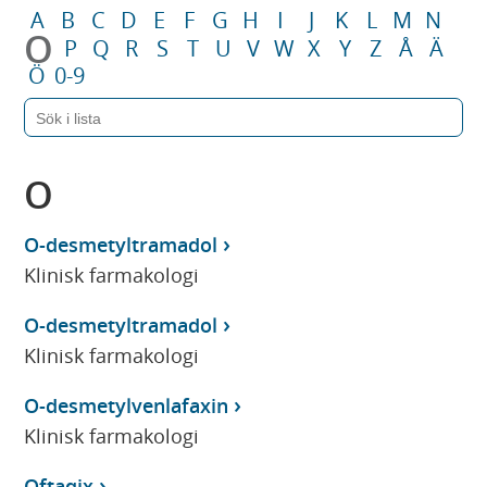
A
B
C
D
E
F
G
H
I
J
K
L
M
N
O
P
Q
R
S
T
U
V
W
X
Y
Z
Å
Ä
Ö
0-9
O
O-desmetyltramadol
Klinisk farmakologi
O-desmetyltramadol
Klinisk farmakologi
O-desmetylvenlafaxin
Klinisk farmakologi
Oftaqix