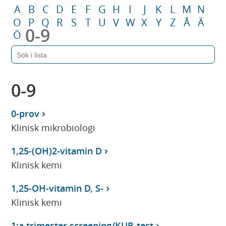
A
B
C
D
E
F
G
H
I
J
K
L
M
N
O
P
Q
R
S
T
U
V
W
X
Y
Z
Å
Ä
0-9
Ö
0-9
0-prov
Klinisk mikrobiologi
1,25-(OH)2-vitamin D
Klinisk kemi
1,25-OH-vitamin D, S-
Klinisk kemi
1:a trimester screening/KUB-test