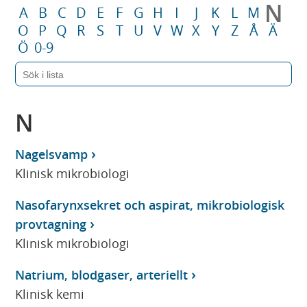
N
A
B
C
D
E
F
G
H
I
J
K
L
M
O
P
Q
R
S
T
U
V
W
X
Y
Z
Å
Ä
Ö
0-9
N
Nagelsvamp
Klinisk mikrobiologi
Nasofarynxsekret och aspirat, mikrobiologisk
provtagning
Klinisk mikrobiologi
Natrium, blodgaser, arteriellt
Klinisk kemi