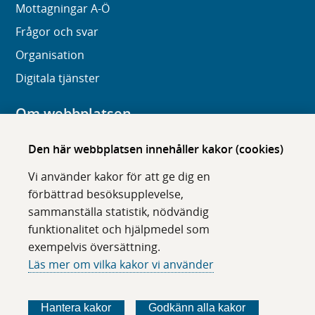
Mottagningar A-Ö
Frågor och svar
Organisation
Digitala tjänster
Om webbplatsen
Om karolinska.se
Den här webbplatsen innehåller kakor (cookies)
Navigation och hittbarhet
Vi använder kakor för att ge dig en
Tillgänglighet
förbättrad besöksupplevelse,
sammanställa statistik, nödvändig
Om cookies
funktionalitet och hjälpmedel som
exempelvis översättning.
Följ oss i sociala medier
Läs mer om vilka kakor vi använder
F
F
F
F
ö
ö
ö
ö
Hantera kakor
Godkänn alla kakor
l
l
l
l