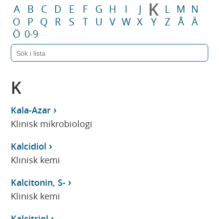
K
A
B
C
D
E
F
G
H
I
J
L
M
N
O
P
Q
R
S
T
U
V
W
X
Y
Z
Å
Ä
Ö
0-9
K
Kala-Azar
Klinisk mikrobiologi
Kalcidiol
Klinisk kemi
Kalcitonin, S-
Klinisk kemi
Kalcitriol