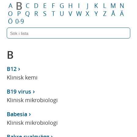
B
A
C
D
E
F
G
H
I
J
K
L
M
N
O
P
Q
R
S
T
U
V
W
X
Y
Z
Å
Ä
Ö
0-9
B
B12
Klinisk kemi
B19 virus
Klinisk mikrobiologi
Babesia
Klinisk mikrobiologi
Bakre svalgvägg