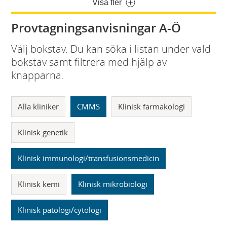
Visa fler
Provtagningsanvisningar A-Ö
Välj bokstav. Du kan söka i listan under vald
bokstav samt filtrera med hjälp av
knapparna.
Alla kliniker
CMMS
Klinisk farmakologi
Klinisk genetik
Klinisk immunologi/transfusionsmedicin
Klinisk kemi
Klinisk mikrobiologi
Klinisk patologi/cytologi