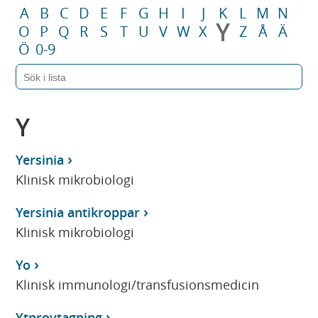
A
B
C
D
E
F
G
H
I
J
K
L
M
N
Y
O
P
Q
R
S
T
U
V
W
X
Z
Å
Ä
Ö
0-9
Y
Yersinia
Klinisk mikrobiologi
Yersinia antikroppar
Klinisk mikrobiologi
Yo
Klinisk immunologi/transfusionsmedicin
Ytprovtagning