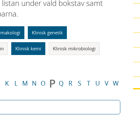
i listan under vald bokstav samt
parna.
armakologi
Klinisk genetik
in
Klinisk kemi
Klinisk mikrobiologi
P
K
L
M
N
O
Q
R
S
T
U
V
W