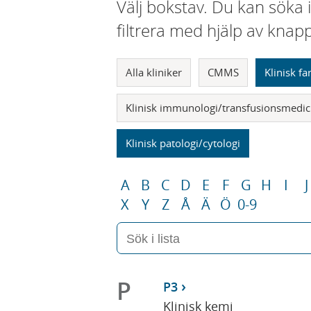
Välj bokstav. Du kan söka 
filtrera med hjälp av knap
Alla kliniker
CMMS
Klinisk f
Klinisk immunologi/transfusionsmedic
Klinisk patologi/cytologi
A
B
C
D
E
F
G
H
I
J
X
Y
Z
Å
Ä
Ö
0-9
P
P3
Klinisk kemi