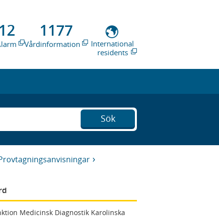
12
1177
International
Alarm
Vårdinformation
residents
Sök
Provtagningsanvisningar
rd
ktion Medicinsk Diagnostik Karolinska