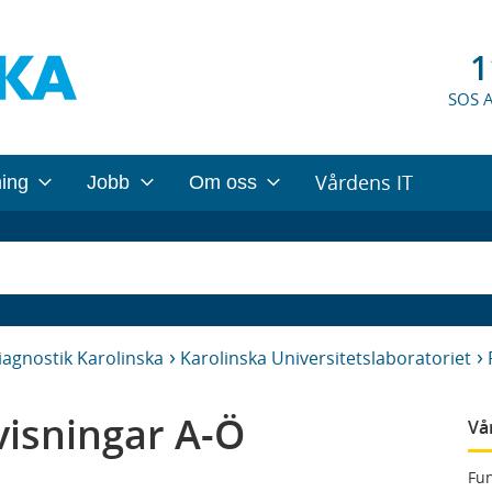
1
SOS 
Vårdens IT
ning
Jobb
Om oss
iagnostik Karolinska
Karolinska Universitetslaboratoriet
isningar A-Ö
Vå
Fun