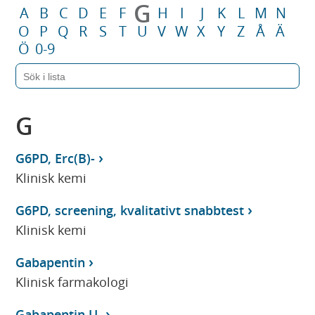
G
A
B
C
D
E
F
H
I
J
K
L
M
N
O
P
Q
R
S
T
U
V
W
X
Y
Z
Å
Ä
Ö
0-9
G
G6PD, Erc(B)-
Klinisk kemi
G6PD, screening, kvalitativt snabbtest
Klinisk kemi
Gabapentin
Klinisk farmakologi
Gabapentin U-