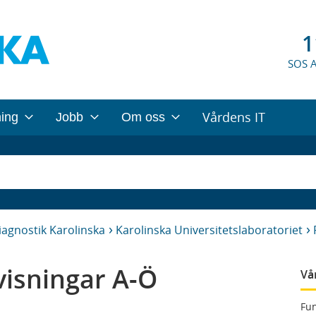
1
SOS 
Vårdens IT
ning
Jobb
Om oss
iagnostik Karolinska
Karolinska Universitetslaboratoriet
isningar A-Ö
Vå
Fun