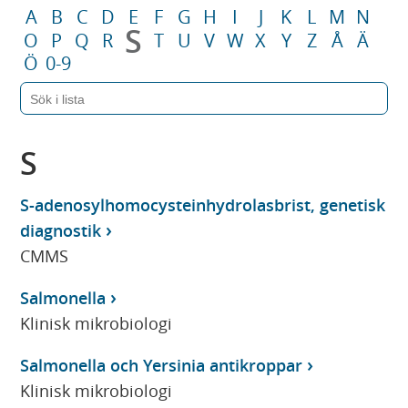
A
B
C
D
E
F
G
H
I
J
K
L
M
N
S
O
P
Q
R
T
U
V
W
X
Y
Z
Å
Ä
Ö
0-9
S
S-adenosylhomocysteinhydrolasbrist, genetisk
diagnostik
CMMS
Salmonella
Klinisk mikrobiologi
Salmonella och Yersinia antikroppar
Klinisk mikrobiologi