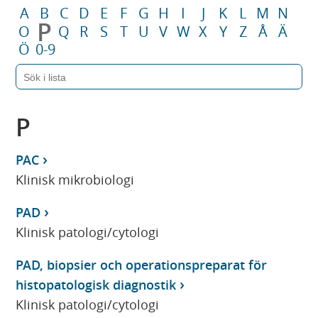
A
B
C
D
E
F
G
H
I
J
K
L
M
N
P
O
Q
R
S
T
U
V
W
X
Y
Z
Å
Ä
Ö
0-9
P
PAC
Klinisk mikrobiologi
PAD
Klinisk patologi/cytologi
PAD, biopsier och operationspreparat för
histopatologisk diagnostik
Klinisk patologi/cytologi