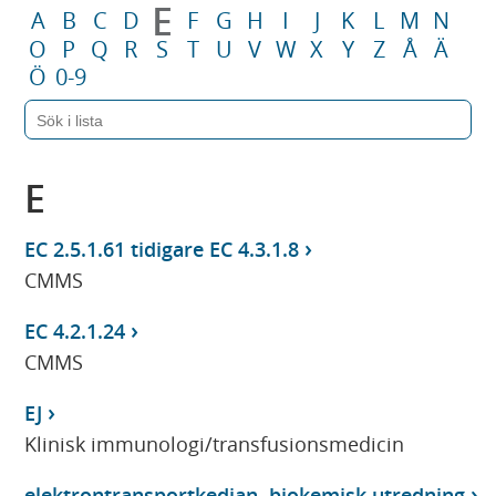
E
A
B
C
D
F
G
H
I
J
K
L
M
N
O
P
Q
R
S
T
U
V
W
X
Y
Z
Å
Ä
Ö
0-9
E
EC 2.5.1.61 tidigare EC 4.3.1.8
CMMS
EC 4.2.1.24
CMMS
EJ
Klinisk immunologi/transfusionsmedicin
elektrontransportkedjan, biokemisk utredning