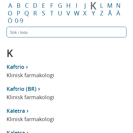
K
A
B
C
D
E
F
G
H
I
J
L
M
N
O
P
Q
R
S
T
U
V
W
X
Y
Z
Å
Ä
Ö
0-9
K
Kaftrio
Klinisk farmakologi
Kaftrio (BR)
Klinisk farmakologi
Kaletra
Klinisk farmakologi
Kaletra